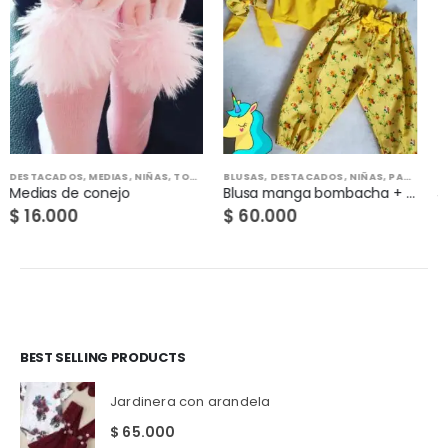
TODO
,
DESTACADOS
,
JARDINERAS
,
NIÑ
Jardinera con arandela
$
65.000
BLUSAS
,
DESTACADOS
,
NIÑAS
,
PANTALÓNES
,
TODO
Blusa manga bombacha + pantalón
$
60.000
BEST SELLING PRODUCTS
Jardinera con arandela
$
65.000