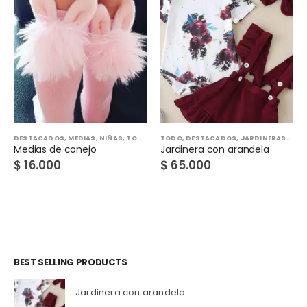
O
TODO
,
DESTACADOS
,
JARDINERAS
,
NIÑAS
TODO
,
ASOLIADORES
,
DESTACADOS
,
Jardinera con arandela
Asoliador azul flores
$
65.000
$
65.000
BEST SELLING PRODUCTS
Jardinera con arandela