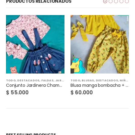
PRODUCTOS RELACIONADOS
,
TODO
TODO
,
DESTACADOS
,
FALDAS
,
JARDINERAS
TODO
,
NIÑAS
,
BLUSAS
,
DESTACADOS
,
NIÑAS
,
P
Conjunto Jardinera Chambray
Blusa manga bombacha + pantalón
$
55.000
$
60.000
BEST SELLING PRODUCTS