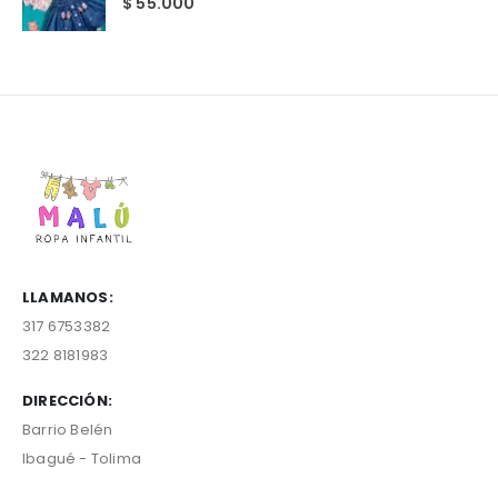
$
55.000
LLAMANOS:
317 6753382
322 8181983
DIRECCIÓN:
Barrio Belén
Ibagué - Tolima