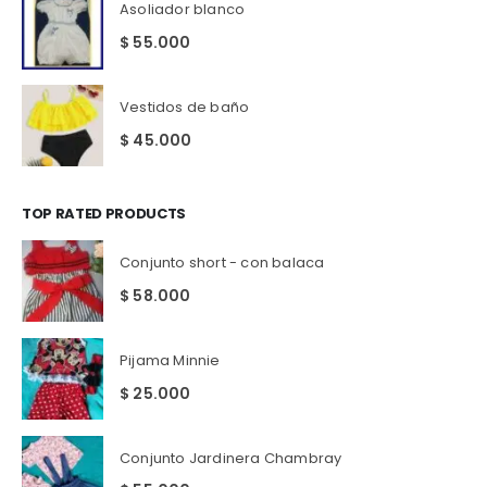
Asoliador blanco
$
55.000
Vestidos de baño
$
45.000
TOP RATED PRODUCTS
Conjunto short - con balaca
$
58.000
Pijama Minnie
$
25.000
Conjunto Jardinera Chambray