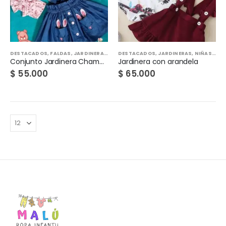
DESTACADOS
,
FALDAS
,
JARDINERAS
,
NIÑAS
DESTACADOS
,
TODO
,
JARDINERAS
,
NIÑAS
,
TO
Conjunto Jardinera Chambray
Jardinera con arandela
$
55.000
$
65.000