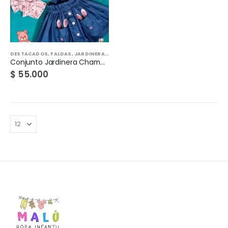
DESTACADOS
,
FALDAS
,
JARDINERAS
,
NIÑAS
,
TODO
Conjunto Jardinera Chambray
$
55.000