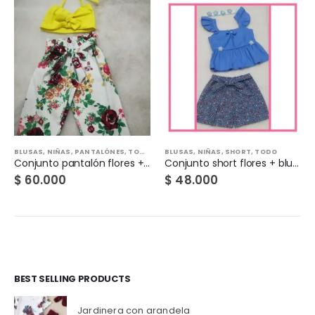
BLUSAS
,
NIÑAS
,
SHORT
,
TODO
TODO
,
DESTACADOS
,
FALDAS
,
JARDINERAS
Conjunto short flores + blusa azul
Conjunto Jardinera Chambray
$
48.000
$
55.000
BEST SELLING PRODUCTS
Jardinera con arandela